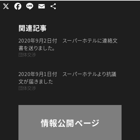
X
F
L
E
共
a
i
m
有
c
n
a
関連記事
e
e
i
2020年9月2日付 スーパーホテルに連絡文
b
l
書を送りました。
o
団体交渉
o
k
2020年9月1日付 スーパーホテルより抗議
文が届きました
団体交渉
情報公開ページ