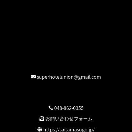
名ばかり個人事業主が生まれる理由
名ばかり個人事業主は「現代奴隷制度 (Modern
Slavery)」
スーパーホテル業務委託が蝕む日本社会
時系列タイムライン
情報公開
団体交渉公表
お問合せ
Contact / 連絡先
superhotelunion@gmail.com
弁護団連絡先
埼玉総合法律事務所
048-862-0355
お問い合わせフォーム
https://saitamasogo.jp/