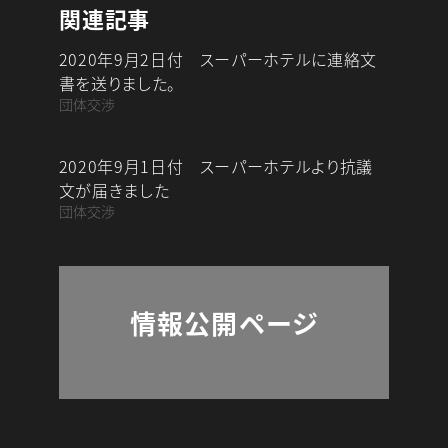
c
n
a
関連記事
e
e
i
2020年9月2日付 スーパーホテルに連絡文
b
l
書を送りました。
o
団体交渉
o
k
2020年9月1日付 スーパーホテルより抗議
文が届きました
団体交渉
情報公開ページ