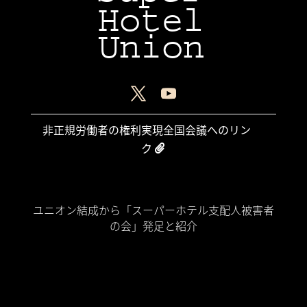
Hotel
Union
非正規労働者の権利実現全国会議へのリン
ク
Home
ユニオン結成から「スーパーホテル支配人被害者
の会」発足と紹介
裁判期日
名ばかり個人事業主が生まれる理由
名ばかり個人事業主は「現代奴隷制度 (Modern
Slavery)」