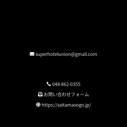
スーパーホテル業務委託が蝕む日本社会
時系列タイムライン
情報公開
団体交渉公表
お問合せ
Contact / 連絡先
superhotelunion@gmail.com
弁護団連絡先
埼玉総合法律事務所
048-862-0355
お問い合わせフォーム
https://saitamasogo.jp/