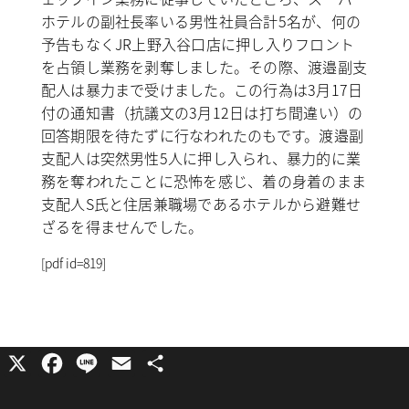
ホテルの副社長率いる男性社員合計5名が、何の
予告もなくJR上野入谷口店に押し入りフロント
を占領し業務を剥奪しました。その際、渡邉副支
配人は暴力まで受けました。この行為は3月17日
付の通知書（抗議文の3月12日は打ち間違い）の
回答期限を待たずに行なわれたのもです。渡邉副
支配人は突然男性5人に押し入られ、暴力的に業
務を奪われたことに恐怖を感じ、着の身着のまま
支配人S氏と住居兼職場であるホテルから避難せ
ざるを得ませんでした。
[pdf id=819]
X
F
L
E
共
a
i
m
有