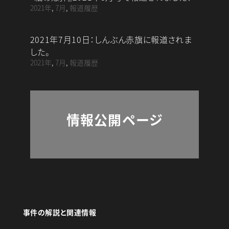
b
l
2021年
,
7月
,
報道履歴
o
o
2021年7月10日：しんぶん赤旗に報道されま
k
した。
2021年
,
7月
,
報道履歴
情報公開ページ
事件の解説と関連情報