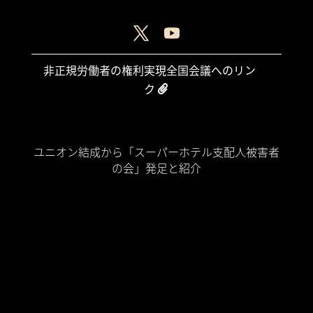
非正規労働者の権利実現全国会議へのリン
ク
Home
ユニオン結成から「スーパーホテル支配人被害者
の会」発足と紹介
裁判期日
名ばかり個人事業主が生まれる理由
名ばかり個人事業主は「現代奴隷制度 (Modern
Slavery)」
スーパーホテル業務委託が蝕む日本社会
時系列タイムライン
情報公開
団体交渉公表