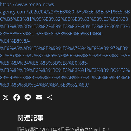
https://www.rengo-news-
agency.com/2020/04/22/%E6%80%A5%E6%8B%A1%E5%B
C%B5%E3%81%99%E3%82%8B%E3%83%93%E3%82%B8
%E3%83%8D%E3%82%B9%E3%83%9B%E3%83%86%E3%
83%AB%E3%81%AE%E8%A3%8F%E5%81%B4-
%E4%B8%8A-
%E6%A5%AD%E5%8B%99%E5%A7%94%E8%A8%97%E3%
81%A7%E3%82%82%E5%AE%9F%E6%85%8B%E3%81%AF
%E5%8A%B4%E5%83%8D%E8%80%85-
%E3%82%B9%E3%83%BC%E3%83%91%E3%83%BC%E3%
83%9B%E3%83%86%E3%83%AB%E3%81%AE%E6%94%AF
%E9%85%8D%E4%BA%BA%E3%82%89/
X
F
L
E
共
a
i
m
有
c
n
a
関連記事
e
e
i
『紙の爆弾』2021年8月号で報道されました！