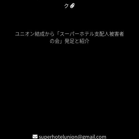
ク
Home
ユニオン結成から「スーパーホテル支配人被害者
の会」発足と紹介
裁判期日
名ばかり個人事業主が生まれる理由
名ばかり個人事業主は「現代奴隷制度 (Modern
Slavery)」
スーパーホテル業務委託が蝕む日本社会
時系列タイムライン
情報公開
団体交渉公表
お問合せ
Contact / 連絡先
superhotelunion@gmail.com