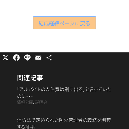
結成経緯ページに戻る
X
F
L
E
共
a
i
m
有
c
n
a
関連記事
e
e
i
「アルバイトの人件費は別に出る」と言っていた
b
l
のに・・・
o
情報公開
,
説明会
o
k
消防法で定められた防火管理者の義務を剥奪
する証拠