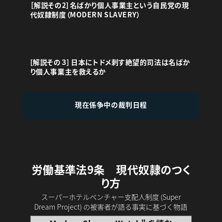
［解説その2］名ばかり個人事業主という自民党の現
代奴隷制度（MODERN SLAVERY）
[解説その３] 日本にトドメ刺す絶望的司法は名ばか
り個人事業主を救えるか
現在係争中の裁判日程
労働基準法9条 現代奴隷のつく
り方
スーパーホテルベンチャー支配人制度 (Super
Dream Project) の被害者が語る事実に基づく物語