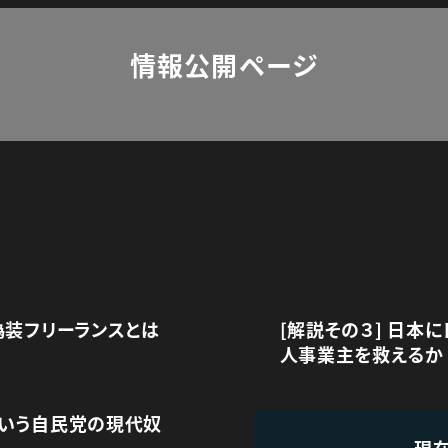
情報公開ページ
偽装フリーランスとは
[解説その３] 日本
人事業主を救えるか
という自民党の現代奴
現