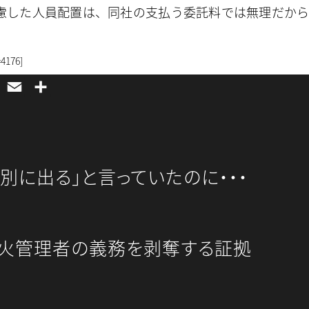
慮した人員配置は、同社の支払う委託料では無理だから
=4176]
L
E
共
i
m
有
n
a
e
i
l
別に出る」と言っていたのに・・・
火管理者の義務を剥奪する証拠