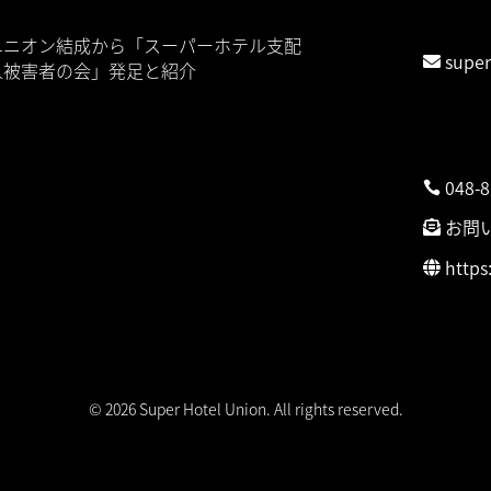
ome
Contact
ユニオン結成から「スーパーホテル支配
supe
人被害者の会」発足と紹介
裁判期日
弁護団連
名ばかり個人事業主が生まれる理由
埼玉総合
名ばかり個人事業主は「現代奴隷制度
Modern Slavery)」
048-
スーパーホテル業務委託が蝕む日本社会
お問
時系列タイムライン
情報公開
https
団体交渉公表
お問合せ
© 2026 Super Hotel Union. All rights reserved.