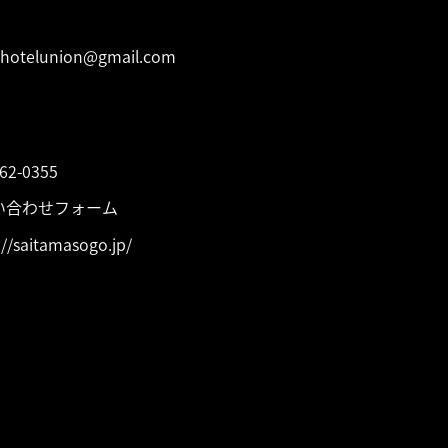
 / 連絡先
rhotelunion@gmail.com
絡先
法律事務所
862-0355
い合わせフォーム
://saitamasogo.jp/