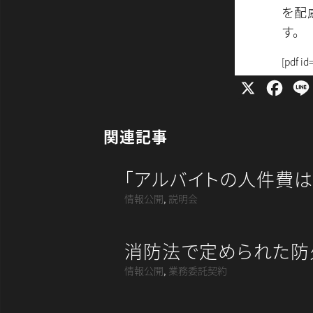
を配
す。
[pdf id
X
F
a
c
関連記事
e
b
「アルバイトの人件費は
o
情報公開
,
説明会
o
k
消防法で定められた防
情報公開
,
業務委託契約