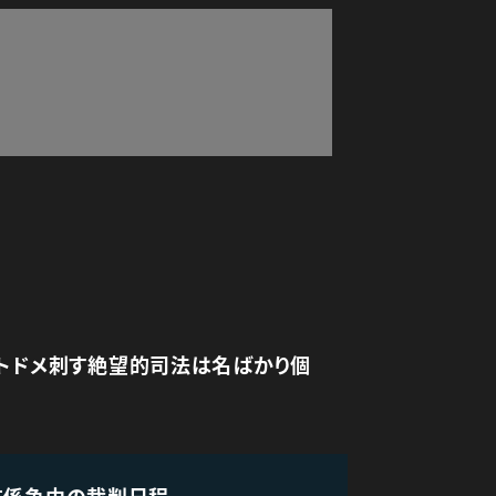
にトドメ刺す絶望的司法は名ばかり個
在係争中の裁判日程