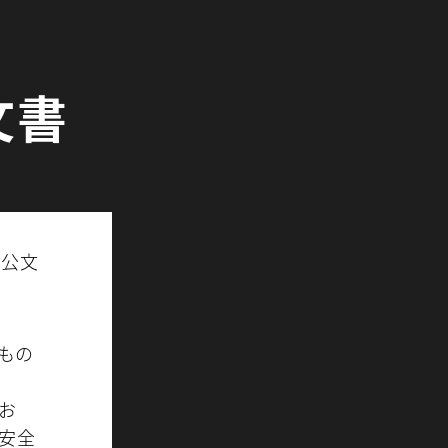
文書
防公文
もの
お
安全