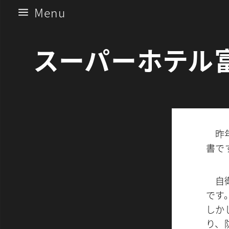
Menu
a
スーパーホテル
昨
書で
自
です
しか
り、