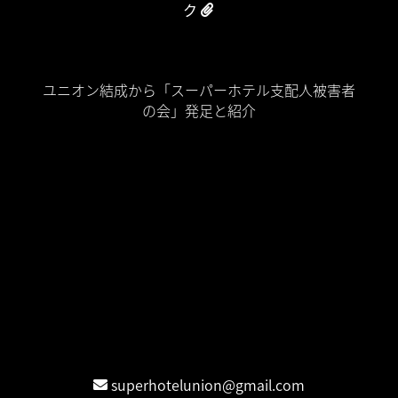
ク
Home
ユニオン結成から「スーパーホテル支配人被害者
の会」発足と紹介
裁判期日
名ばかり個人事業主が生まれる理由
名ばかり個人事業主は「現代奴隷制度 (Modern
Slavery)」
スーパーホテル業務委託が蝕む日本社会
時系列タイムライン
情報公開
団体交渉公表
お問合せ
Contact / 連絡先
superhotelunion@gmail.com