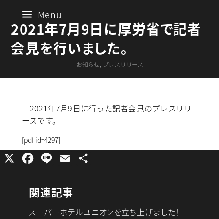
a
Menu
2021年7月9日に厚労省で記者
会見を行いました。
お知らせ
,
プレスリリース
2021年7月9日に行った記者会見のプレスリリ
ースです。
[pdf id=4297]
X
F
L
E
共
a
i
m
有
c
n
a
関連記事
e
e
i
スーパーホテルユニオンを立ち上げました！
b
l