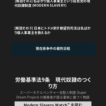
［解説その2］名ばかり個人事業主という自民党の現
代奴隷制度（MODERN SLAVERY）
[解説その３] 日本にトドメ刺す絶望的司法は名ばか
り個人事業主を救えるか
現在係争中の裁判日程
労働基準法9条 現代奴隷のつく
り方
スーパーホテルベンチャー支配人制度 (Super
Dream Project) の被害者が語る事実に基づく物語
Modern Slavery Watch" を読む