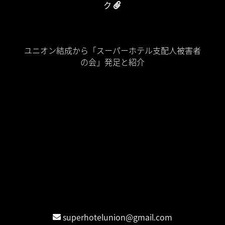
ク
Home
ユニオン結成から「スーパーホテル支配人被害者
の会」発足と紹介
裁判期日
名ばかり個人事業主が生まれる理由
名ばかり個人事業主は「現代奴隷制度 (Modern
Slavery)」
スーパーホテル業務委託が蝕む日本社会
時系列タイムライン
情報公開
団体交渉公表
お問合せ
Contact / 連絡先
superhotelunion@gmail.com