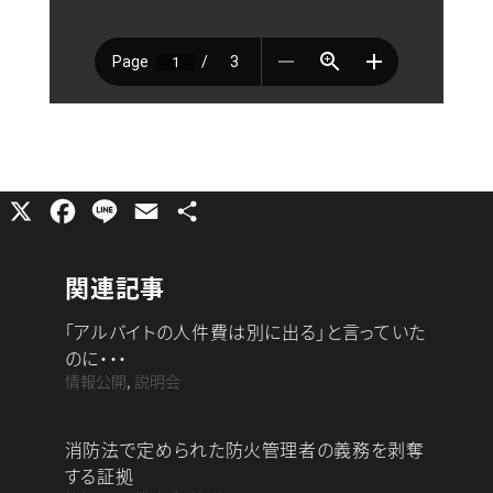
X
F
L
E
共
a
i
m
有
c
n
a
関連記事
e
e
i
「アルバイトの人件費は別に出る」と言っていた
b
l
のに・・・
o
情報公開
,
説明会
o
k
消防法で定められた防火管理者の義務を剥奪
する証拠