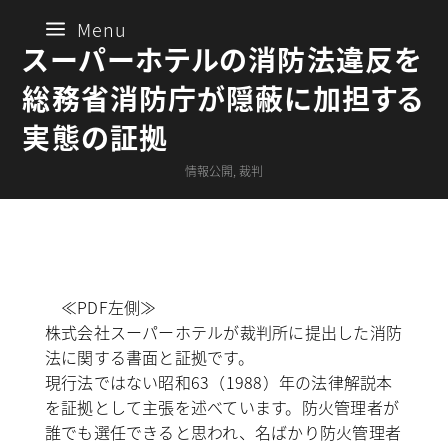
a
Menu
スーパーホテルの消防法違反を
総務省消防庁が隠蔽に加担する
実態の証拠
情報公開
,
裁判
≪PDF左側≫
株式会社スーパーホテルが裁判所に提出した消防
法に関する書面と証拠です。
現行法ではない昭和63（1988）年の法律解説本
を証拠として主張を述べています。防火管理者が
誰でも選任できると思われ、名ばかり防火管理者