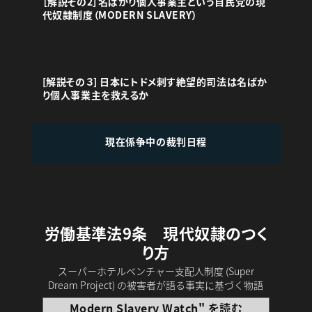
［解説その2］名ばかり個人事業主という自民党の現
代奴隷制度（MODERN SLAVERY）
[解説その３] 日本にトドメ刺す絶望的司法は名ばか
り個人事業主を救えるか
現在係争中の裁判日程
労働基準法9条 現代奴隷のつく
り方
スーパーホテルベンチャー支配人制度 (Super
Dream Project) の被害者が語る事実に基づく物語
Modern Slavery Watch" を読む