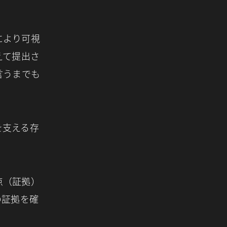
により可視
えて提出さ
言うまでも
を支える存
点（証拠）
の証拠を確