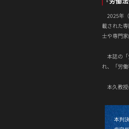
『労働
2025
載された専
士や専門家
本誌の「
れ、「労働
本久教授
本判