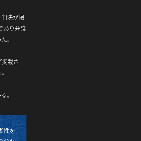
谷判決が掲
であり弁護
った。
が掲載さ
た。
いる。
者性を