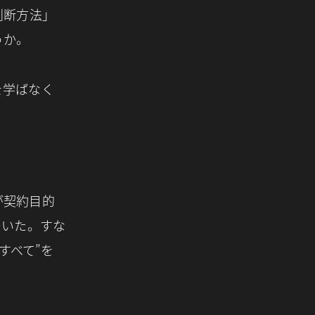
判断方法」
うか。
を学ばなく
が契約目的
ついた。すな
すべて”を