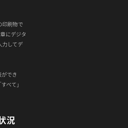
の印刷物で
文章にデジタ
入力してデ
表ができ
「すべて」
状況