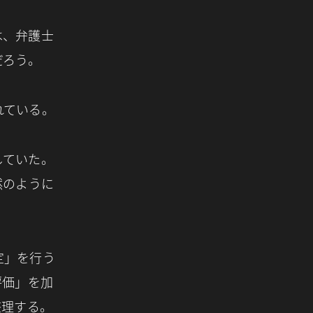
は、弁護士
だろう。
れている。
していた。
然のように
定」を行う
評価」を加
整理する。