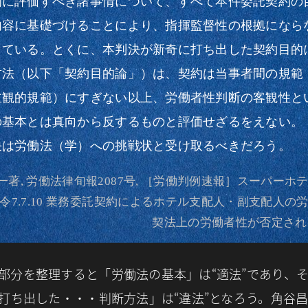
的に評価すべき諸事情について、すべて本件委託契約の
内容に基礎づけることにより、指揮監督性の根拠になら
している。とくに、本判決が新奇に打ち出した契約目的
方法（以下「契約目的論」）は、契約は当事者間の規範
主観的規範）にすぎない以上、労働者性判断の客観性と
の基本とは真向から反するものと評価せざるをえない。
決は労働法（学）への挑戦状と受け取るべきだろう。
一著, 労働法律旬報2087号, ［労働判例速報］スーパーホ
令7.7.10 業務委託契約によるホテル支配人・副支配人の
契法上の労働者性が否定された例
部分を整理すると「労働法の基本」は“適法”であり、
打ち出した・・・判断方法」は“違法”となろう。角谷