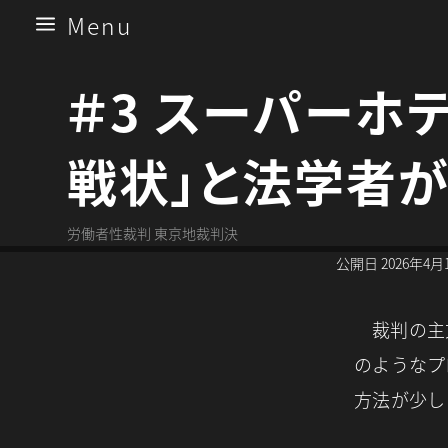
Menu
a
＃3 スーパー
戦状」と法学者
労働者性裁判 東京地裁判決
公開日
2026年4月
裁判の主
のようなプ
方法が少し