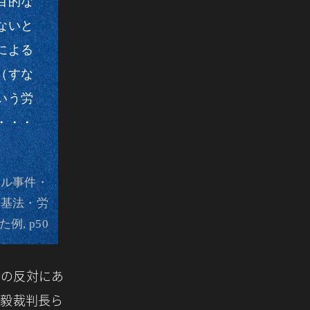
目的な
ないと
による
（すな
いう労
・・・
テル事件・
労基法・労
, p50
その反対にあ
昌毅裁判長ら