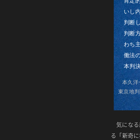
肯定
いし
判断
判断
わち
働法
本判
本久洋
東京地判
気になる
る「新奇に