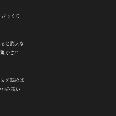
。ざっくり
れると膨大な
に驚かされ
決文を読めば
つかみ鋭い