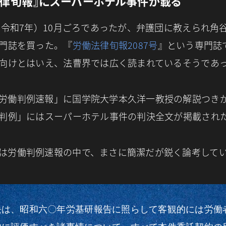
法律旬報』にスーパーホテル事件が載る
年（令和7年）10月ごろであったが、弁護団に教えられ角
門誌を買った。『
労働法律旬報2087号
』という専門誌
向けとはいえ、法曹界では広く読まれているそうであ
労働判例速報」に国学院大学本久洋一教授の解説つき
判例」にはスーパーホテル事件の判決全文が掲載され
は労働判例速報の中で、まさに簡潔だが鋭く論考して
決は、昭和六〇年労基研報告に照らして客観的には労働